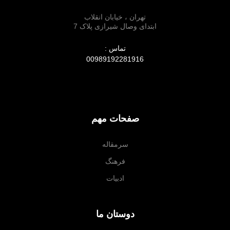
تهران ، خیابان انقلاب
ابتدای وصال شیرازی پلاک 7
تماس :
00989192281916
صفحات مهم
سرمقاله
فرهنگ
ادبیات
دوستان ما