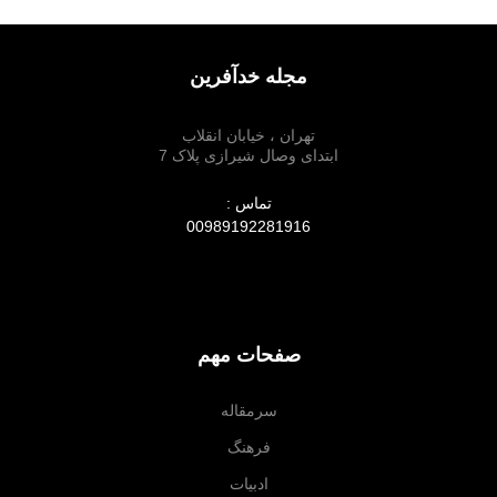
مجله خدآفرین
تهران ، خیابان انقلاب
ابتدای وصال شیرازی پلاک 7
تماس :
00989192281916
صفحات مهم
سرمقاله
فرهنگ
ادبیات