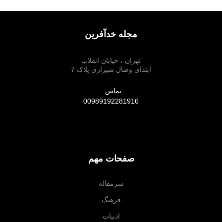
مجله خدآفرین
تهران ، خیابان انقلاب
ابتدای وصال شیرازی پلاک 7
تماس :
00989192281916
صفحات مهم
سرمقاله
فرهنگ
ادبیات