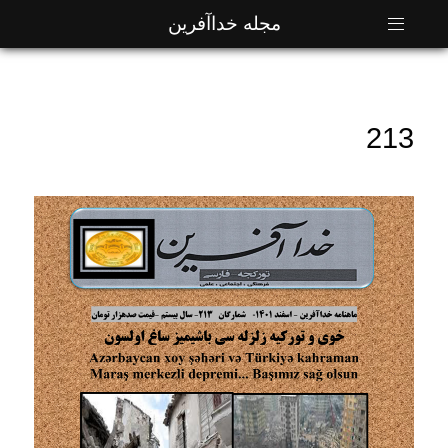
مجله خداآفرین
213