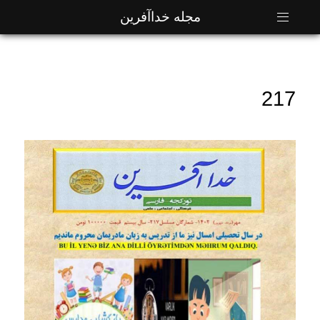
مجله خداآفرین
217