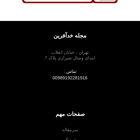
مجله خدآفرین
تهران ، خیابان انقلاب
ابتدای وصال شیرازی پلاک 7
تماس :
00989192281916
صفحات مهم
سرمقاله
فرهنگ