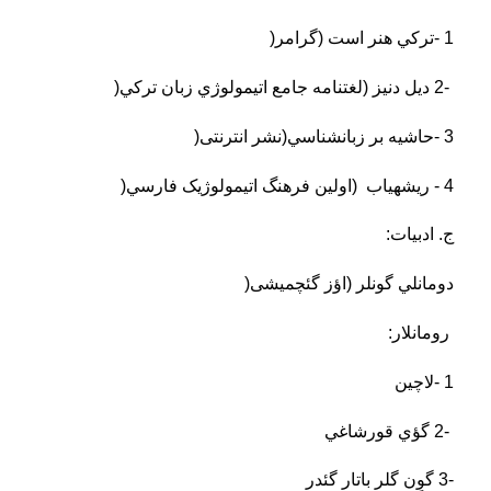
1
-
ترکي هنر است (گرامر
)
2-
ديل دنيز (لغتنامه جامع اتيمولوژي زبان ترکي
)
3
-
حاشيه بر زبانشناسي(نشر انترنتی
)
4
-
ريشه‏ياب (اولين فرهنگ اتيمولوژيک فارسي
)
ج. ادبيات
:
دومانلي گونلر (اؤز گئچميشی
)
رومان‏لار
:
1
-
لاچين
2-
گؤي قورشاغي
3-
گوٍن گلر باتار گئدر