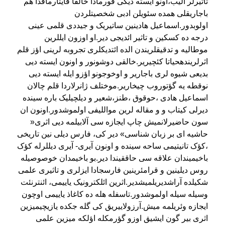
تاثیرلر آلیب،اونو ایسته دیگی فورمادا خالقا قایتارماقدا هم
باجاریقلی همده سئویلن ادبی شخصیتلردن
اولوبدور.اسماعیل هادینین ساتیریک و جیددی قلمی عینی
درجه ده کسکین و تاثیر ائدیجی دیر.او اوزون ایللرین
موطالیه و تدقیقلریندن الده ائتدیکلری تجروبه لرینی اؤز قلم
اثرلریندهحیاتا کئچیریر.خالقی دوشونور و اونون ایسته دیی
بدیعی شیوه لری باجاریر و اوخوجونو اؤزو ایله ایسته دیی
نوقطه یه گؤتوروب چیخاریر.موختلف ژانرلاردا قلم چالان
اسماعیل هادی ،حوقوق ،طنز،شعیر و دیلچیلیک باره سینده
دیرلی کیتاب و و مقاله لرین مواللیفی اولموشدور.اونون ان
سون حاضیرلانمیش چاپ ایجازه سی آلابیلمه دیی اثری«
حاشیه ای بر زبان شناسی» دیر کی، فارس دیلی نین تاریخی
،کؤک تانیتیمی ساحه سینده و اونون آیری- آیری دیللرله کؤک
باخیمیندان علاقه سی حاققیندا دیر.بو باخیمدان خوصوصیله
روس دیلینین و قرامئرینین فارسجادا ایزلری و تاثیری علمی
شکیلده آراشدیریلمیشدیر.اثرین ائلکترونیک یاییمی، ائنترنئت
وسیله سیله اولموشدور.تاسفله هله ده کاغاذ یاییمی اوچون
ایجازه وئریلمه میش.آرزولاییریق کی گله جکده یازیچیمیزین
اثری بیر گون ایشیق اوزو گؤرمکله اؤلکه میزین علمی