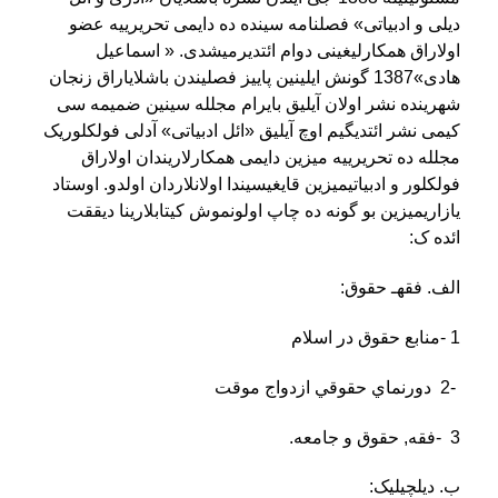
دیلی و ادبیاتی» فصلنامه سینده ده دایمی تحریرییه عضو
اولاراق همکارلیغینی دوام ائتدیرمیشدی. « اسماعیل
هادی»1387 گونش ایلینین پاییز فصلیندن باشلایاراق زنجان
شهرینده نشر اولان آیلیق بایرام مجلله سینین ضمیمه سی
کیمی نشر ائتدیگیم اوچ آیلیق «ائل ادبیاتی» آدلی فولکلوریک
مجلله ده تحریرییه میزین دایمی همکارلاریندان اولاراق
فولکلور و ادبیاتیمیزین قایغیسیندا اولانلاردان اولدو. اوستاد
یازاریمیزین بو گونه ده چاپ اولونموش کیتابلارینا دیققت
ائده ک
:
الف. فقه‏ـ حقوق
:
1
-
منابع حقوق در اسلام
2-
دورنماي حقوقي ازدواج موقت
3
-
فقه, حقوق و جامعه
.
ب. ديلچيليک
: