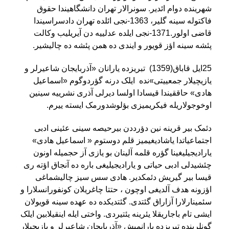
شهرینده دوام ائدیر. سونرالار تهران دانشگاهیندا حقوق
فاکتوله سینه گلیر، 1363-نجی ائلده تهران دادسراسیندا
قاضی اولور.1371-نجی ایلده عدلییه دن آیریلیب وکالت
پئشه سینه اؤز قویور و ایندی ده همن پئشه ده چالیشیر
.
25ایل قاباق(1359) تبریزده یارانان «آذربایجان شاعیرلر و
یازیچیلار جمعییتی»نده ایلک درنه گؤردوگوم «اسماعیل
هادی» حاققیندا قیسادا اولسا دیرلی آذری نشرییه سینین
اوخوجولاریله فیکریمیزی بؤلوشدورمک ایسته ییرم
.
دئمک بیر قرینه نین دؤرددن بیرحیصه سینی عئینی ادبی
اجتماعیاتدا یاشادیغیمیز قلم دوستوم « اسماعیل هادی»
یارادیجیلیغینا گؤره قلمه آلینان بو یازی آز حجمیله اونون
چئشیدلی ادبی حیاتی و یارادیجیلیغی باره ده آنجاق اؤته ری
قیسا بیر گیریش دئمکدیر. هادی سس سیز چالیشماغی
اؤزونه هدف آلدیغی اوچون ، حتتا چاغریلان کونفورانسلارا و
سئمینارلارا آزاراق گئتدی. گئتدیکده ده عهده سینه قویولان
ایشی تام باجاریقلا یئرینه یئتیردی. واختی ایله اینقیلابین ایلک
گونلرینده تبریزده یارانمیش «آذربایجان شاعیرلر و یازیچیلار