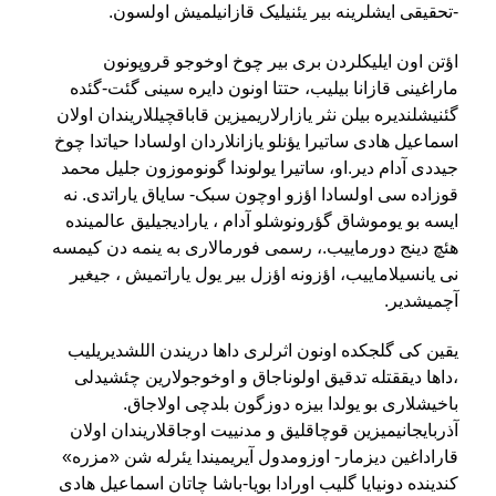
-تحقیقی ایشلرینه بیر یئنیلیک قازانیلمیش اولسون
.
اؤتن اون ایلیکلردن بری بیر چوخ اوخوجو قروپونون
ماراغینی قازانا بیلیب، حتتا اونون دایره سینی گئت-گئده
گئنیشلندیره بیلن نثر یازارلاریمیزین قاباقچیللاریندان اولان
اسماعیل هادی ساتیرا یؤنلو یازانلاردان اولسادا حیاتدا چوخ
جیددی آدام دیر.او، ساتیرا یولوندا گونوموزون جلیل محمد
قوزاده سی اولسادا اؤزو اوچون سبک- سایاق یاراتدی. نه
ایسه بو یوموشاق گؤرونوشلو آدام ، یارادیجیلیق عالمینده
هئچ دینج دورماییب.، رسمی فورمالاری به ینمه دن کیمسه
نی یانسیلاماییب، اؤزونه اؤزل بیر یول یاراتمیش ، جیغیر
آچمیشدیر
.
یقین کی گلجکده اونون اثرلری داها دریندن اللشدیریلیب
،داها دیققتله تدقیق اولوناجاق و اوخوجولارین چئشیدلی
باخیشلاری بو یولدا بیزه دوزگون بلدچی اولاجاق.
آذربایجانیمیزین قوچاقلیق و مدنییت اوجاقلاریندان اولان
قاراداغین دیزمار- اوزومدول آیریمیندا یئرله شن «مزره»
کندینده دونیایا گلیب اورادا بویا-باشا چاتان اسماعیل هادی