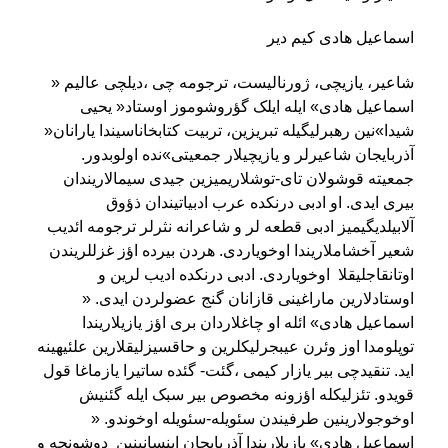
اسماعیل هادی
کیم دیر
شاعیر، یازیچی، ژورنالیست، ترجومه چی ،دیلچی عالیم «
اسماعیل هادی» ایله ایلک گؤروشوموز اوستاد« یحیی
شیدا»نین رهبرلیگیله تبریزین، تربیت کتابخاناسیندا یارانان«
آذربایجان شاعیرلر و یازیچیلار جمعیتی»نده اولوبدور.
جمعیته قوشولان تای-توشلاریمیزین جیدی سیمالاریندان
بیری ایدی. او ادبی درنکده عرب ادبیاتیندان ذؤوق
آلابیلدیگیمیز ادبی قطعه لر و شاعرانه نثرلر ترجومه ائدیب
شعیر آخشاملاریندا اوخویاردی. هردن بیرده اؤز غزللریندن
اوتانقاجلیقلا اوخویاردی. ادبی درنکده ادیب لرین و
اوستادلارین ماراغینی قازانان گنج عضولردن ایدی. «
اسماعیل هادی» ائله او چاغلاردان بری اؤز یازیلاریندا
توپلومدا اوز وئرن عیبجرلیکلرین و حاقسیزلیقلارین علئیهینه
اید. تنقیدچی بیر یازار کیمی ،گئت- گئده ساتیرا یازماغا قول
قویدو. تئزلیکله اؤزونه مخصوص بیر سبک ایله گئنیش
اوخوجولارینین طرفیندن سئویله-سئویله اوخوندو. «
اسماعیل هادی» یازیلاریندا آذربایجان اینسانینین دوشونجه و