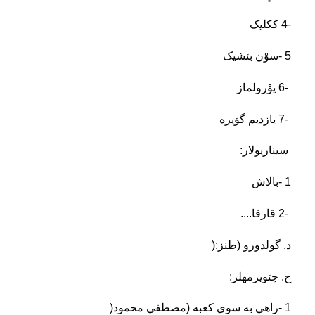
4-
ککليک
5
-
سوْن بئشيک
6-
یوْرولماز
7-
یازديم گؤيره
سيناريولار
:
1
-
بالاش
2-
قارقا
....
د. گولدورو (طنز
):
ح. چئويرمه‏لر
:
1
-
راهي به سوي کعبه (مصطفي محمود
)