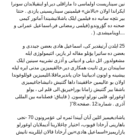
نین سیناریست اولماسی دا ماراقلی دیر.او اینقیلابدان سونرا
ایکراندا اولان «بالاش» فیلمینین سیناریسینی یازدی . حتتا
بیر نئچه سانیه ده فیلمین ایلک باشلانیشیندا آماتور کیمی
صحنه ده گؤروندو.(فیلمی رمضانی فر،اسماعیل عمرانی و
....اوینامیشدی
. ) .
25
ایلدن آرتیقدیر کی، اسماعیل هادی بعضن جیددی و
بعضن ده ساتیرا یؤنلو مقاله لر یازیر، ائتیمولوژی ایله
مشغولدور. ائل دیلی و ادبیاتی و آذزی نشرییه سینین ایلک
ساییندان بری ثابیت همکاری دیر.خالقیمیزین مدنی ایره لیله
ییشینه و اونون ادبیاتینا جان یاندیرماقلا،ائلیمیزین قوللوغوندا
اولان بو عالیمین حاققیندا داها گئنیش دانیشاجاغیمیزی
باشقا بیر گئنیش زامانا بوراخیریق.الی قلم لی ، یولو
اوغورلو، قلبی نورلو اوسون. ( قایناق: فصلنامه بین المللی
آذری . شماره:12 .صفحه:8
)"
یاشادیغیمیز ائلین آبان آییندا ثمره لی عؤمرونون 70 -نجی
باهارینی آرخادا قویوب، اختیار چاغلارینا آدیملایان اوغورلو
یازاریمیز«اسماعیل هادی»نین آرخادا قالان ایللرینه تانیش