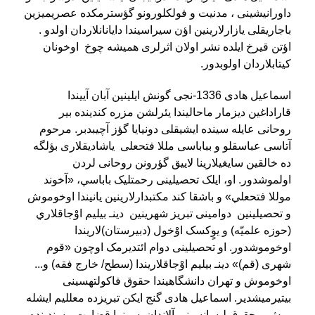
داورانیشینی ، مدنیت و فولکلورونو گؤسترمکده عصریمیزین
باجاریقلی یازارلارینین اؤن سیراسیندا دایانانلاردان اولدو .
اؤتن قیرخ ایلده نشر اولان اثرلری همیشه چوخ اوخونان
کیتابلاردان اولوبدور
.
اسماعیل هادی 1336-نجی گونش ایلینین آبان آییندا
قاراداغین ديزمار ماحالیندا یئرلشن مزره کندينده بیر
روحانی عایله سینده ایشیقلی دونیایا گؤز آچیبدبر. مرحوم
آتاسی عباسقلو و بباباسی مللا فتحعلی یاشادیقلاری بؤلگه
ده خالقین سایغیلارینا لاییق گؤرونن روحانی لردن
اولموشدور. او، ایلک تحصیلینی رحمتليک باباسي، «آخوند
موللا فتحعلي» و باشقا کند مکتبدارلارينین يانيندا اوخوموش
و تحصیلینین دوامينی تبريز شهرینین دين‏ـ بيليم‏ اوْجاق‏لاري
(حوزه علميّه) و يوٍکسک اوْخول (دبيرستان)لاریندا
اوخوموشدور. او تحصیلینی دوام ائتدیرمک اوچون «قوم
شهری (قم)» دين‏ـ‏ بيليم‏ اوْجاق‏لاريندا (سطح/ خارج فقه) و...
اوخوموش و تهران دانشگاهيندا حقوق فاکولته‏سينی
بیتیرمیشدیر. اسماعیل هادی گنج ایکن تبریزده معللیم ایشله
میش و حقوق لیسانسینی آلاندان سونرا قضاوت مسندینده