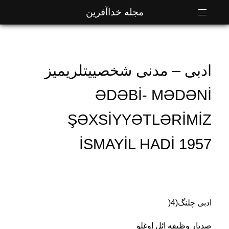
مجله خداآفرین
ادبی – مدنی شخصییتلریمیز
ƏDƏBİ- MƏDƏNİ
ŞƏXSİYYƏTLƏRİMİZ
İSMAYİL HADİ 1957
ادبی چلنگ(4
)
صدیار وظیفه ائل اوغلو