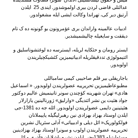
عدالتلی قاضی لردن بیری اولموشدور. ایندی 25 ایلدن
آرتیق دیر کی، تهراندا وکالت ایشی ایله مشغولدور
.
ادبیات عالمینه واراندان بری عؤمرونون بو گونونه ده ک تام
دیققت و سایغیله چالیشمیشدیر
.
ایستر رومان و حئکایه لریله، ایسترسه ده لوغتشوناسلیق و
ائتیمولوژی تددقیقلریله ادبیاتیمیزین کئشیکچیلریندن
اولوبدور
.
باجاریقلی بیر قلم صاحیبی کیمی سامباللی
مطبوعاطیمیزین تحریرییه عضولریندن اولوبدور. « اسماعیل
هادی» تهران شهرینه کؤچندن سونر تانینمیش عالیم دوکتور
جواد هئیت ین نشر ائتدیگی «وارلیق» ژورنالینین یازارلار
هئیتینین دایمی عضولریندن اولوبدور. ائله جه ده 1381-جی
ایلدن اوستاد بهزاد بهزادی نین رهبرلیگیله یاییملانان
فولکولوریک« ائل دیلی و ادبییاتی» آدلی سئریال نشرین
تحریرییه عضولریندن اولوب و سونرا اوستاد بهزاد بهزادینین
مسئولیتیله 1383-جی ایلدن نشره باشلایان «آذری و ائل