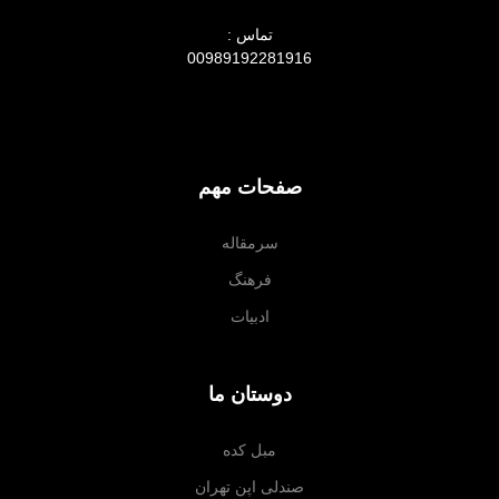
تماس :
00989192281916
صفحات مهم
سرمقاله
فرهنگ
ادبیات
دوستان ما
مبل کده
صندلی اپن تهران