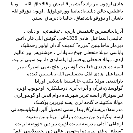
هادی اوچون بیر زاد دگیشمز قالمیش و قالاجاق: ائله – اوبایا
باغلیلیق،خالق دیلینه،ادبیاتینا وورغونلوق!... اونون ذؤوقو ایله
یاشار، او ذؤوقو یاشاتماق، خالقا دادیزماق ایستر
.
آذربایجانیمیزین تانینمیش یازیچی، تدقیقاتچی و دیلچی
عالیمی اسماعیل هادی 1336-نجی گونش ایلی قاراداغین
دیزمار ماحالینین "مزره" کندینده آنادان اولور رحمتلیک
باباسی موللا فتحعلی چوخ ساوادلی ، خوشنویس بیر عالیم
ایدی. موللا فتحعلی یوخسول اولسایدی دا، نوه سینی تربیت
ائتمه ده جیددی فعالیت گؤستریر. هئچ نه یی اسیرگه میر.
اسماعیل هادی ایلک تحصیلینی ائله باباسینین کندده
یاراتدیغی موللا مکتب خاناسیندا باشلاییر. اورادا
گولوستان،قرآن و آیری-آیری درسلیکلری اوخویوب اؤیره
نیر.سونرالار ایسه تبریز شهرینده دوام ائدیر. او گوندوزلری
موللا مکتبینده، گئجه لری ایسه تبریزین یوکسک
مدرسه(دبریستان)لاریندا رسمی تحصیل آلیر. اینگیلیسجه نی
ایسه اینگیلتره نین تبریزده یارانان" بریتانیانین مدنیت
اوجاغی" آدلی مدرسه سینده اؤیره نیر.دین حؤوضه لرینده
"سطح" ه قدر تبریزده اوخویور. عالی دین تحصیلاتینی "قم"