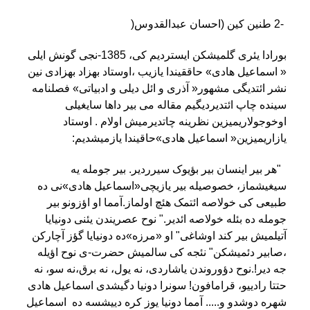
2-
طنين کين (احسان عبدالقدوس
)
بورادا یئری گلمیشکن ایستردیم کی، 1385-نجی گونش ایلی
« اسماعیل هادی» حاققیندا یازیب ،اوستاد بهزاد بهزادی نین
نشر ائتدیگی مشهور« آذری و ائل دیلی و ادبیاتی» فصلنامه
سینده چاپ ائتدیردیگیم مقاله می بیر داها سایغیلی
اوخوجولاریمیزین نظرینه چاتدیرمیش اولام . اوستاد
یازاریمیزین« اسماعیل هادی»حاقیندا یازمیشدیم
:
"
هر بیر اینسان بیر بؤیوک سیرردیر. بیر جومله یه
سیغیشماز، خصوصیله بیر یازیچی«اسماعیل هادی»نی ده
طبیعی کی خولاصه ائتمک هئچ اولماز.آمما او اؤزونو بیر
جومله ده بئله خولاصه ائدیر." نوح عصریندن یئنی دونیایا
آتیلمیش بیر کند اوشاغی" او «مرزه»ده دونیایا گؤز آچارکن
،صابیر دئمیشکن" نئجه کی سالمیش حضرت-ی نوح اؤیله
جه دیر!.نوح دؤوروندن یاشاردی، نه یول، نه برق،نه سو، نه
حتتا رادییو، قرامافون! سونرا دونیا دگیشدی اسماعیل هادی
شهره دوشدو و..... آمما دونیا یوز کره دییشسه ده اسماعیل