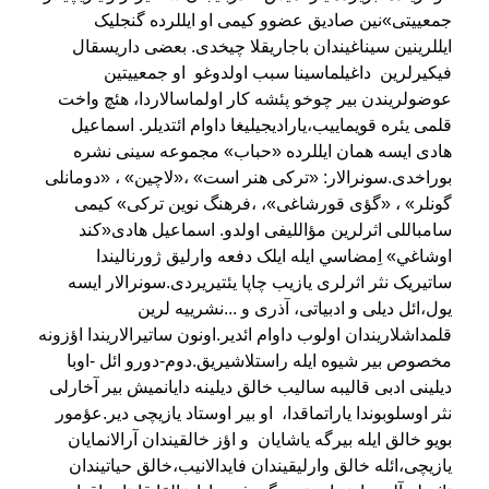
جمعییتی»نین صادیق عضوو کیمی او ایللرده گنجلیک
ایللرینین سیناغیندان باجاریقلا چیخدی. بعضی داریسقال
فیکیرلرین داغیلماسینا سبب اولدوغو او جمعییتین
عوضولریندن بیر چوخو پئشه کار اولماسالاردا، هئچ واخت
قلمی یئره قویماییب،یارادیجیلیغا داوام ائتدیلر. اسماعیل
هادی ایسه همان ایللرده «حباب» مجموعه سینی نشره
بوراخدی.سونرالار: «ترکی هنر است» ،«لاچین» ، «دومانلی
گونلر» ، «گؤی قورشاغی»، ،فرهنگ نوین ترکی» کیمی
سامباللی اثرلرین مؤاللیفی اولدو. اسماعیل هادی«کند
اوشاغي» اِمضا‏سي ايله ایلک دفعه وارلیق ژورنالیندا
ساتیریک نثر اثرلری یازیب چاپا یئتیریردی.سونرالار ایسه
یول،ائل دیلی و ادبیاتی، آذری و ...نشرییه لرین
قلمداشلاریندان اولوب داوام ائدیر.اونون ساتیرالاریندا اؤزونه
مخصوص بیر شیوه ایله راستلاشیریق.دوم-دورو ائل -اوبا
دیلینی ادبی قالیبه سالیب خالق دیلینه دایانمیش بیر آخارلی
نثر اوسلوبوندا یاراتماقدا، او بیر اوستاد یازیچی دیر.عؤمور
بویو خالق ایله بیرگه یاشایان و اؤز خالقیندان آرالانمایان
یازیچی،ائله خالق وارلیقیندان فایدالانیب،خالق حیاتیندان