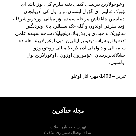
اوخوجولارین بیریسی کیمی دئیه بیلرم کی، یوز یاشا ای
بؤیوک عالیم !ای گؤزل اینسان، وار اول کی آذربایجان
ادبیاتینین چاغداش مرحله سینده اؤز میللی بورجونو شرفله
اؤده ینلردن اولدون و گله جک نسیللره پای وئردیگین
ساتیریک و جیددی یازیلارینلا، دیلچیلیک ساحه سینده علمی
تددقیقلرینه یاشادیغیمیز ایللرین ادبی اوغورلاریندا هله ده
سامباللی و داواملی آدیملارینلا میللی روحوموزو
جیلالاندیریرسان. عؤمورون اوزون ، اوغورلارین بول
اولسون
.
تبریز – 1403-مهر- ائل اوغلو
مجله خدآفرین
تهران ، خیابان انقلاب
ابتدای وصال شیرازی پلاک 7