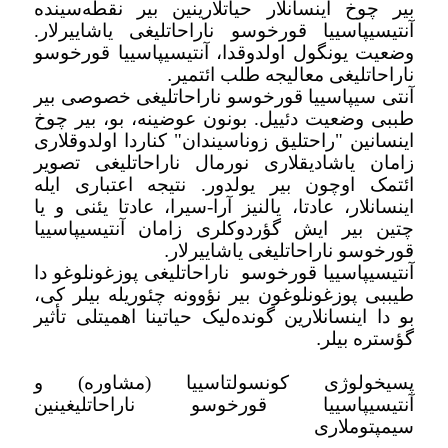
بیر چوخ اینسانلار حیاتلارینین بیر نقطه‌سینده
آنتیسیپاسییا قورخوسو ناراحاتلیغی یاشاییرلار.
وضعیت یونگول اولدوقدا، آنتیسیپاسییا قورخوسو
ناراحاتلیغی معالیجه طلب ائتمیر
.
آنتی سیپاسییا قورخوسو ناراحاتلیغی خصوصی بیر
طببی وضعیت دئییل. بونون عوضینه، بو، بیر چوخ
اینسانین "راحتلیق زوناسیندان" کناردا اولدوقلاری
زامان یاشادیقلاری نورمال ناراحاتلیغی تصویر
ائتمک اوچون بیر یولدور. نتیجه اعتباری ایله
اینسانلار، عادتا، یالنیز آرا-سیرا، عادتا یئنی و یا
چتین بیر ایش گؤردوکلری زامان آنتیسیپاسییا
قورخوسو ناراحاتلیغی یاشاییرلار
.
آنتیسیپاسییا قورخوسو
ناراحاتلیغی پوزغونلوغو دا
طیببی پوزغونلوغون بیر نؤوونه چئوریله بیلر کی،
بو دا اینسانلارین گونده‌لیک حیاتینا اهمیتلی تأثیر
گؤستره بیلر
.
پسیخولوژی کونسولتاسییا (مشاوره) و
آنتیسیپاسییا قورخوسو ناراحاتلیغینین
سیمپتوملاری