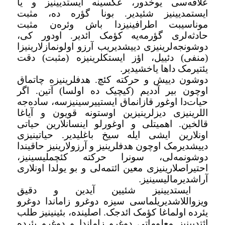
علاقه‌سی یوخدور، عکسینه ایستدیینیز و یا
ایستمدیینیز شئیدیر. بونا گؤره ده، مثبت
موناسیبت اطرافینیزدا باش وئره‌ن مثبت
حادثه‌لری گؤرمه‌یه کؤمک ائدیر. اودور کی،
دوشونجه‌لرینیزی دییشدیریب آرزو اولونمازلارینیزا
(منفی) دئییل، اؤز ایستکلرینیزه (مثبت) دقت
یئتیرمک داها یاخشیدیر
.
دوشون دییش و حرکته کئچ. هدفلرینیزه چاتماق
اوچون بیر آددیم (کیچیک ده اولسا) آتین. اگر
حیات‌دا اوغور قازانماق ایستییرسینیزسه، ساده‌جه
اللرینیزی دیزلرینیزین اوستونه قویون و آیاغا
قالخین. اهمیتلی و اوغورلو اینسانلارین حیاتی
اونلارین ایشی ایله سیخ باغلیدیر. حیاتینیزی
دییشدیرمک اوچون هدفلرینیز و آرزولارینیز حاقیندا
دوشونمه‌لی، سونرا حرکته کئچملیسینیز،
احتیراصلارینیزی معین ائتمه‌لی و بو یولدا اونلاری
آراشدیرمالیسینیز
.
ایستدیینیز شئیین آیدین و دقیق
ویزواللاشدیریلماسی سیزه دوغرو زاماندا دوغرو
یئرده اولماغا کؤمک ائد‌جک. اصلینده، بئینینیز طلب
ائتدیینیز معلوماتی دوغرو زاماندا و دوغرو یئرده