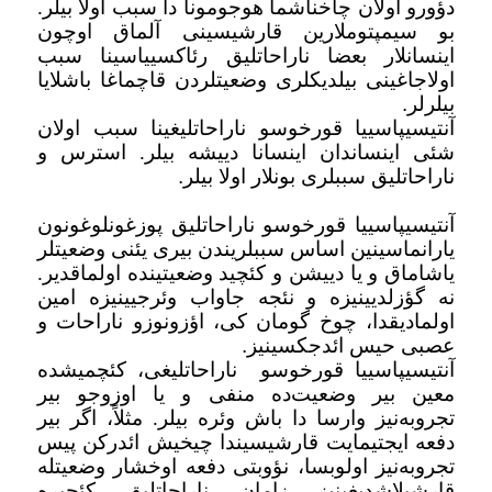
دؤورو اولان چاخناشما هوجومونا دا سبب اولا بیلر.
بو سیمپتوملارین قارشیسینی آلماق اوچون
اینسانلار بعضا ناراحاتلیق رئاکسییاسینا سبب
اولاجاغینی بیلدیکلری وضعیتلردن قاچماغا باشلایا
بیلرلر
.
آنتیسیپاسییا قورخوسو ناراحاتلیغینا سبب اولان
شئی اینساندان اینسانا دییشه بیلر. استرس و
ناراحاتلیق سببلری بونلار اولا بیلر
.
آنتیسیپاسییا قورخوسو ناراحاتلیق پوزغونلوغونون
یارانماسینین اساس سببلریندن بیری یئنی وضعیتلر
یاشاماق و یا دییشن و کئچید وضعیتینده اولماقدیر.
نه گؤزلدیینیزه و نئجه جاواب وئرجیینیزه امین
اولمادیقدا، چوخ گومان کی، اؤزونوزو ناراحات و
عصبی حیس ائدجکسینیز
.
آنتیسیپاسییا قورخوسو
ناراحاتلیغی، کئچمیشده
معین بیر وضعیت‌ده منفی و یا اوزوجو بیر
تجروبه‌نیز وارسا دا باش وئره بیلر. مثلاً، اگر بیر
دفعه ایجتیمایت قارشیسیندا چیخیش ائدرکن پیس
تجروبه‌نیز اولوبسا، نؤوبتی دفعه اوخشار وضعیتله
قارشیلاشدیغینیز زامان ناراحاتلیق کئچیره