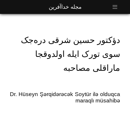
مجله خداآفرین
دؤکتور حسین شرقی دره‌جک
سوی تورک ایله اولدوقجا
ماراقلی مصاحبه
Dr. Hüseyn Şərqidərəcək Soytür ilə olduqca
maraqlı müsahibə