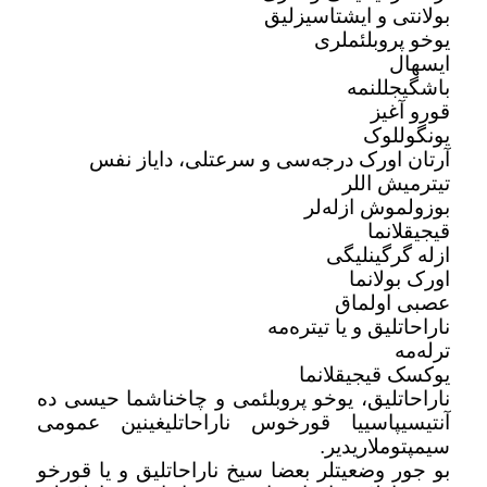
بولانتی و ایشتاسیزلیق
یوخو پروبلئملری
ایسهال
باشگیجللنمه
قورو آغیز
یونگوللوک
آرتان اورک درجه‌سی و سرعتلی، دایاز نفس
تیترمیش اللر
بوزولموش از‌له‌لر
قیجیقلانما
از‌له گرگینلیگی
اورک بولانما
عصبی اولماق
ناراحاتلیق و یا تیتره‌مه
ترله‌مه
یوکسک قیجیقلانما
ناراحاتلیق، یوخو پروبلئمی و چاخناشما حیسی ده
آنتیسیپاسییا قورخوس ناراحاتلیغینین عمومی
سیمپتوملاریدیر
.
بو جور وضعیتلر بعضا سیخ ناراحاتلیق و یا قورخو