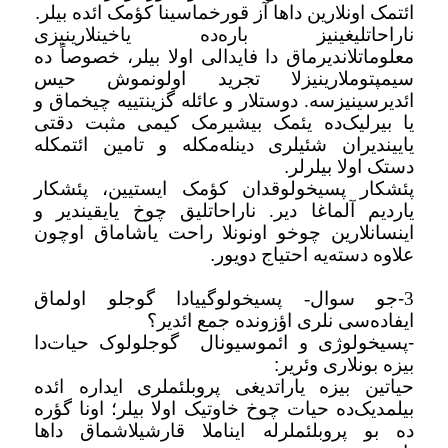
ائتمک اونلارین داها آز قورخماسینا کؤمک ائده بیلر
.
ناراحاتلیغینیز باره‌ده یاخینلارینیزی
معلوماتلاندیرماق دا فایدالی اولا بیلر، خصوصاً ده
سیمپتوملارینیزلا تجرید اولونموش حیس
ائدیرسینیزسه. دوستلار و عائله گزینتییه چیخماق و
یا بیرلیک‌ده یئمک بیشیرمک کیمی مثبت دقتی
یاییندیران شئیلری دینله‌مکله و تامین ائتمکله
دستک اولا بیلرلر
.
پئشکار پسیخولوقدان کؤمک ایستیین، پئشکار
یاردیم آلماغا دیر. ناراحاتلیق چوخ یایقیندیر و
اینسانلارین چوخو اونونلا راحت یاشاماق اوچون
علاوه دسته‌یه احتیاج دویور
.
3
-
جو سوال- پسیخولوگییادا گوجلو اولماق
ایفاده‌سی نلری اؤزونده جمع ائدیر؟
-
پسیخولوژی و ائموسیونال
گوجلولوک حیات‌دا
بیزه بونلاری وئریر
:
حیاتین بیزه یاراتدیغی پروبلئملری ایداره ائده
بیلمدیک‌ده حیات چوخ خاوتیک اولا بیلر؛ اونا گؤره
ده بو پروبلئملرله ایناملا قارشیلاشماق داها