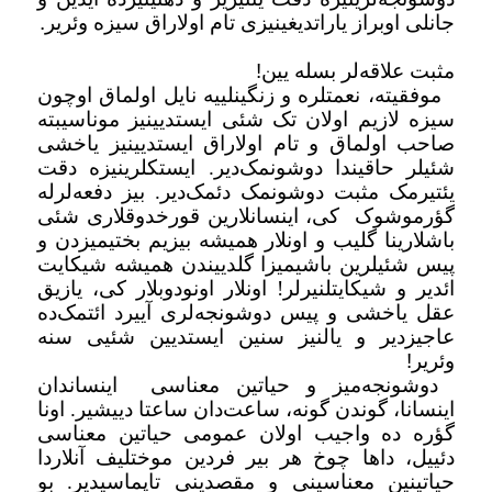
جانلی اوبراز یاراتدیغینیزی تام اولاراق سیزه وئریر
.
مثبت علاقه‌لر بسله یین
!
موفقیته، نعمتلره و زنگینلییه نایل اولماق اوچون
سیزه لازیم اولان تک شئی ایستدیینیز موناسیبته
صاحب اولماق و تام اولاراق ایستدیینیز یاخشی
شئیلر حاقیندا دوشونمک‌دیر. ایستکلرینیزه دقت
یئتیرمک مثبت دوشونمک دئمک‌دیر. بیز دفعه‌لرله
گؤرموشوک
کی، اینسانلارین قورخدوقلاری شئی
باشلارینا گلیب و اونلار همیشه بیزیم بختیمیزدن و
پیس شئیلرین باشیمیزا گلدییندن همیشه شیکایت
ائدیر و شیکایتلنیرلر! اونلار اونودوبلار کی، یازیق
عقل یاخشی و پیس دوشونجه‌لری آییرد ائتمک‌ده
عاجیزدیر و یالنیز سنین ایستدیین شئیی سنه
وئریر
!
دوشونجه‌میز و حیاتین معناسی
اینساندان
اینسانا، گوندن گونه، ساعت‌دان ساعتا دییشیر. اونا
گؤره ده واجیب اولان عمومی حیاتین معناسی
دئییل، داها چوخ هر بیر فردین موختلیف آنلاردا
حیاتینین معناسینی و مقصدینی تاپماسیدیر. بو