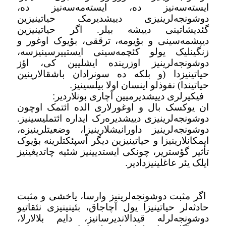
ایسته‌سه‌نیز ده، ایسته‌مه‌سه‌نیز ده،
دوشونجه‌لرینیزی دییشدیرمک حیاتینیزین
گئدیشاتینی دییشه بیلر. اگر حیاتینیزین
دییشمه‌سینی و بؤیومه، ترققی، بؤیوک اوغور و
زنگینلیک یولو کئچمه‌سینی ایستییرسینیزسه،
دوشونجه‌لرینیز اوزرینده ایشلیین کی، اؤز
حیاتینیزدا (و بلکه ده سونرادان باشقالارینین
حیاتیندا) نفوذلو اینسان اولا بیلسینیز
.
فیکیرلری دییشدیرمیین آچاری بونلاردیر
:
ان یوکسک بال و اوغورلاری الده ائتمک اوچون
دوشونجه‌لرینیزی دییشدیره‌رک ایداره ائتملیسینیز.
دوشونجه‌لرینیز داورانیشلارینیزا، وضعیتلرینیزه،
ایمکانلارینیزا و حیاتینیزین دیگر آسپئکتلرینه بؤیوک
تأثیر گؤستریر، چونکی ایستدیینیز شئیه چاتدیغینیز
ایلک یئر عاغلینیزدادیر
.
اگر مثبت دوشونجه‌لرینیز وارسا، یاخشی و مثبت
حادثه‌لر حیاتینیزا یول آچاجاق، بئینینیزی نئقاتیو
دوشونجه‌لرله قیدالاندیرسانیز، دایم بلالارلا،