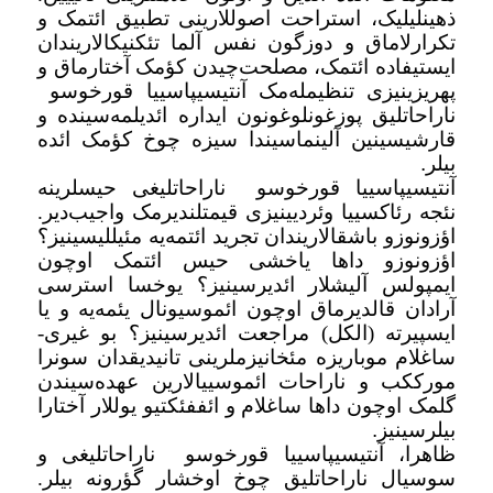
ذهینلیلیک، استراحت اصوللارینی تطبیق ائتمک و
تکرارلاماق و دوزگون نفس آلما تئکنیکالاریندان
ایستیفاده ائتمک، مصلحت‌چیدن کؤمک آختارماق و
پهریزینیزی تنظیمله‌مک آنتیسیپاسییا قورخوسو
ناراحاتلیق پوزغونلوغونون ایداره ائدیلمه‌سینده و
قارشیسینین آلینماسیندا سیزه چوخ کؤمک ائده
بیلر
.
آنتیسیپاسییا قورخوسو
ناراحاتلیغی حیسلرینه
نئجه رئاکسییا وئردیینیزی قیمتلندیرمک واجیب‌دیر.
اؤزونوزو باشقالاریندان تجرید ائتمه‌یه مئیللیسینیز؟
اؤزونوزو داها یاخشی حیس ائتمک اوچون
ایمپولس آلیشلار ائدیرسینیز؟ یوخسا استرسی
آرادان قالدیرماق اوچون ائموسیونال یئمه‌یه و یا
ایسپیرته (الکل) مراجعت ائدیرسینیز؟ بو غیری-
ساغلام موباریزه مئخانیزملرینی تانیدیقدان سونرا
مورککب و ناراحات ائموسییالارین عهده‌سیندن
گلمک اوچون داها ساغلام و ائففئکتیو یوللار آختارا
بیلرسینیز
.
ظاهرا، آنتیسیپاسییا قورخوسو
ناراحاتلیغی و
سوسیال ناراحاتلیق چوخ اوخشار گؤرونه بیلر.