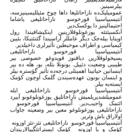
بیلرسینیز
.
عمومیلیک‌ده ناراحاتلیغا داها چوخ مئیللیسینیزسه،
آنتیسیپاسییا قورخوسو
ناراحاتلیغی یاشاما
احتیمالینیز دا یوکسک‌دیر
.
آنکسیئتئه پوزغونلوقلارینین اینکیشافیندا رول
اوینایا بیله‌جک دیگر عامللر آراسیندا گئنئتیکا، بئیین
کیمیاسی و اطراف موحیطین تأثیرلری داخیلدیر
.
آنتیسیپاسییا قورخوسو ناراحاتلیغی
پسیخولوقلارین دیاقنوز قویدوغو خصوصی بیر
طیببی وضعیت دئییل. بونونلا بئله، بو، هله ده بیر
اینسانین حیاتینا اهمیتلی درجه‌ده تأثیر گؤستره بیلر
و اینسان بونون عهده‌سیندن گلمک اوچون کؤمک
ایسته‌یه بیلر
.
آنتیسیپاسییا قورخوسو
ناراحاتلیغی ایله
عمومیلشدیریلمیش ناراحاتلیق پوزغونلوغونو آییرد
ائتمک واجیب‌دیر. آنتیسیپاسییا قورخوسو
ناراحاتلیغی پوزغونلوغو معین بیر وضعیته جاواب
اولاراق باش وئریر
.
آنتیسیپاسییا قورخوسو
ناراحاتلیغی تئز-تئز اوزونه
کؤمک و یا اوزونه
کؤمک ایستراتئگییالاریندان