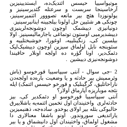
موتیواسییا حیسس ائتدیک‌ده، ایستدیینیزین
آرخاسینجا سربست و سرعتله گئدیرسینیز و
یولونوزدا هئچ بیر مانعه تصووور ائتمیرسینیز،
چونکی هر شئیین حل اولونا بیلجیینه اینانیرسینیز
.
دونیانیزی دییشمک اوچون دوشونجه‌لرینیزی
دییشدیرمیی اوستون توتماغی باجارمالیسینیز. اولا
بیلسین کی، زنگینلییه، اوغورا، خوشبختلییه و
سئوینجه نایل اولماق سیزین اوچون دییشیک‌لیک
دئمک‌دیر، اونا گؤره ده اولجه اونلار حاقیندا
دوشونجه‌نیزی دییشین
.
2
-
جی سوال - آنتی سیپاسییا قورخوسو (باش
وئرممیش بیر حادثه و یا وضعیت باره‌ده اولجه‌دن
ناراحاتلیق، گرگینلیک و قورخو حیسس ائتمک) ایله
نئجه موباریزه آپارماق اولار؟
آنتی سیپاسییا قورخوسو او دئمکدیر کی، بیز
حادثه‌لری
واختیندان اول تخمین ائتمه‌یه باشلاییرق
حالبوکی بئله بیر اولای یوخدو. ساده‌جه، ذهنیمیزین
یاراتدیغی سوروندور. اونو باشقا معنالاری دا
مشغول اولماق، واختیندان اول دانیشماق و یا بیر