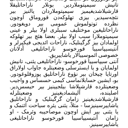
تانیش سیمپتوملاردیر. بونلار ناراحاتلیقلا
قارشیلاشدیغیمیز سیمپتوملاردان یالنیز بیر
نئچه‌سیدیر. بیزی تهلوکه‌دن قوروماق اوچون
نظرده توتولموش عمومی بیر دویغودور.
ناراحاتلیغین موختلیف سببلری اولا بیلر و عینی
سیمپتوملارا سبب اولا بیلر. بعضا هئچ بیر تهلوکه
اولمادان بیز گرگینلیک، ناراحات ائدیجی فیکیرلر و
آنتیسیپاسییا قورخوسو ناراحاتلیغی آدلانان
خصوصی ائموسییالار یاشاییریق
.
آنتی سیپاسییا قورخوسو- ناراحاتلیغی یئنی، تانیش
اولمایان و یا ایسترسلی وضعیتلره جاواب اولاراق
اورتایا چیخان بیر نؤوع ناراحاتلیق پوزوقلوغودور.
بو، ایشین حسابلانماسی کیمی حسساس و واجیب
وضعیتلرده قارشیلاشا بیلجیینیز بیر حیسس‌دیر.
اصلینده، آلیشمادیغینیز وضعیتلرله
قارشیلاشدیغینیز زامان گرگینلیک و ناراحاتلیق
یاشاییرسینیزسا - مثلاً، یئنی یئره سیاحت ائتمک و
یا یئنی بیر ایش اوچون موصاحیبه وئرمک - او
زامان آنتیسیپاسییا قورخوسو ناراحاتلیغی
یاشاییرسینیز
.