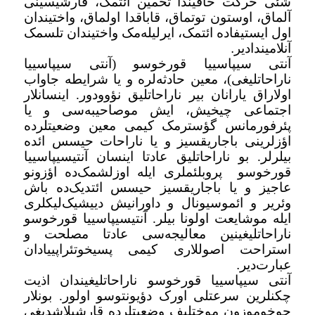
شئی حرکت حاقیندا تخمین ائتمک، قارشیسینی
آلماق، اوستون توتماق، قاباقدا اولماق، واختیندان
اول ایستیفاده ائتمک، ایر‌لیله‌مک واختیندان تلسمک
آنلامیندادیر
.
آنتی سیپاسییا قورخوسو (آنتی سیپاسییا
ناراحاتلیغی)، معین حادثه‌لره و یا شرایطه جاواب
اولاراق یارانان بیر ناراحاتلیق نؤوودور. اینسانلار
اجتماعی چیخیش، ایش موصاحیبه‌سی و یا
پئرفورمانس گؤسترمک کیمی معین وضعیتلرده
اؤزلرینی باجاریقسیز و یا ناراحات حیسس ائده
بیلرلر. بو ناراحاتلیق عادتا اینسان آنتیسیپاسییا
قورخوسو
پروبلئملری ایله اوزلشمک‌ده اؤزونو
عاجیز و یا باجاریقسیز حیسس ائتدیک‌ده باش
وئریر و ائموسیونال و داورانیش دییشیک‌لیکلری
ایله موشایعت اولونا بیلر. آنتیسیپاسییا قورخوسو
ناراحاتلیغینین معالیجه‌سی عادتا مصلحت و
استراحت اصوللاری کیمی پسیخوتئراپییادان
عبارت‌دیر
.
آنتی سیپاسییا قورخوسو ناراحاتلیغیندان اذیت
چکنلرین سرعتلی اورک دؤیونتوسو اولور. بونلار
چوخوموزون موختلیف وضعیتلرده قارشیلاشدیغی