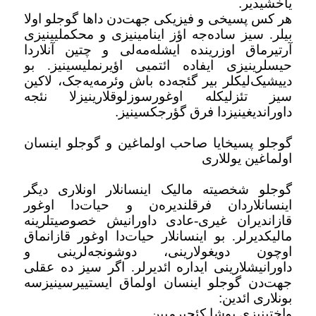
یاخشیدیر
.
هر کس پسیخی و فیزیکی جهت‌دن داها گوجلو اولا
بیلر. سیز ساده‌جه اؤز اینامینیزی و محکملیینیزی
آرتیرماق اوزرینده ایشله‌مه‌لی و چتین آنلاردا
حیسلرینیزی ایفاده ائتمیی اؤیرنملیسینیز. بو
دییشیک‌لیکلر بیر گئجه‌ده باش وئرمه‌یه‌جک، لاکین
سیز تئزلیکله اوغورسوزلوقلارینیزلا نئجه
داوراندیغینیزدا فرق گؤرجکسینیز
.
گوجلو پسیخایا صاحب اولماغین و گوجلو اینسان
اولماغین یوللاری
گوجلو شخصیته مالیک اینسانلار اونلاری دیگر
اینسانلاردان فرقلندیره‌ن و حیات‌دا اوغور
قازاندیران غیری-عادی داورانیش خصوصیتلرینه
مالیکدیرلر. بو اینسانلار حیات‌دا اوغور قازانماق
اوچون دویغولارینی، دوشونجه‌لرینی و
داورانیشلارینی ایداره ائدیرلر. اگر سیز ده عقلی
جهت‌دن گوجلو اینسان اولماق ایستییرسینیزسه
بونلاری ائدین
:
واختینیزی بوشا کئچیرمیین
.