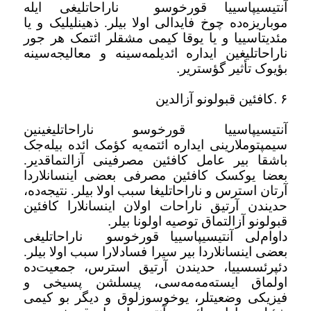
آنتیسیپاسییا قورخوسو
ناراحاتلیغی ایله
موباریزه‌ده چوخ فایدالی اولا بیلر. ذهینلیلیک و یا
مئدیتاسییا و یا یوقا کیمی مشقلر ائتمک هر جور
ناراحاتلیغین ایداره ائدیلمه‌سینه و معالیجه‌سینه
بؤیوک تأثیر گؤستریر
.
۶
.
کافئین قبولونو آزالدین
آنتیسیپاسییا قورخوسو ناراحاتلیغینین
سیمپتوملارینی ایداره ائتمه‌یه کؤمک ائده بیله‌جک
باشقا بیر عامل کافئین مصرفینی آزالتماقدیر.
بعضا یوکسک کافئین مصرفی بعضی اینسانلاردا
آرتان استرس و ناراحاتلیغا سبب اولا بیلر. نتیجه‌ده،
حدیندن آرتیق ناراحات اولان اینسانلارا کافئین
قبولونو آزالتماق توصیه اولونا بیلر
.
داوام‌لی آنتیسیپاسییا قورخوسو
ناراحاتلیغی
بعضی اینسانلاردا بیر سیرا فسادلارا سبب اولا بیلر.
دئپرئسسییا، حدیندن آرتیق استرس، جمعیت‌ده
اولماق ایسته‌مه‌مه‌سی، پیسلشن پسیخی و
فیزیکی وضعیتلر، یوخوسوزلوق و دیگر بو کیمی