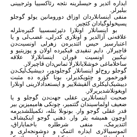
ایداره ائدیر و حیسلرینه نئجه رئاکسییا وئرجیینی
بیلیرلر
.
منفی اینسانلاردان اوزاق دورومانین یولو گوجلو
پسیخولوگیادان کئچیر
.
بو اینسانلار اونلارا دئپرئسسییا گتیره‌نلرله
علاقه‌نی آزالدیر و اونلاری کدرلی، غضب‌لی و یا
اعتبارسیز حیس ائتدیره‌ن زهرلی اونسیت‌دن
قاچیرلار. دایم تنقیدی فیکیرده اولان و پوزیتیو و
نیکبین اونسیت قوران اینسانلارلا علاقه
ساخلاماغی خوشلایانلارلا تماس‌دان قاچیرلار
.
گوجلو روح‌لو اینسانلار گوجلودور، دییشیک‌لیک‌دن
قورخمور و چئویکدیرلر، بونا گؤره ده مثبت
دییشیک‌لیکلری آلقیشلاییر و ایستعدادلارینی اونلارا
اویغونلاشدیریرلار
.
صحبت اینسانلارین عقلی جهت‌دن گوجلو و یا
ضعیف اولماسیندان گئتمیر، چونکی هامیمیزین بیر
قدر عقلی گوجو وار. بونونلا بئله، تکمیللشدیرمه
اوچون همیشه یئر وار. ذهنی گوجو اینکیشاف
ائتدیرمک، منفی شرطلره باخمایاراق،
ائموسییالاری ایداره ائتمک و دوشونجه‌لری و