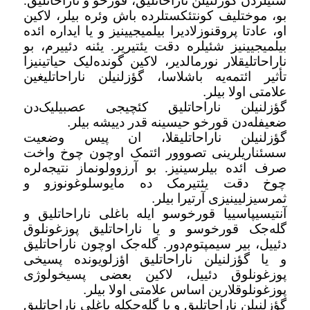
شئیلردن گؤزلنیلن ناراحاتلیق، قورخو و ناراحاتلیق.
بو، موختلیف کونتئکستلرده باش وئره بیلر، لاکین
او، عادتا پروقنوزلا‌دیرا بیلمیجیینیز و یا ایداره ائده
بیلمیجیینیز شئیلره دقت یئتیریر. یئنه دئییرم، بو
ناراحاتلیقلار نورمالدیر، لاکین گونده‌لیک حیاتینیزا
تأثیر ائتمه‌یه باشلاسا، گؤزلنیلن ناراحاتلیغین
علامتی اولا بیلر
.
گؤزلنیلن ناراحاتلیق کئچیجی عصبیلیک‌دن
ضعیفله‌دن قورخو حیسینه قدر دییشه بیلر
.
گؤزلنیلن ناراحاتلیقلا، ان پیس وضعیت
سسئناریلرینی تصووور ائتمک اوچون چوخ واخت
صرف ائده بیلرسینیز. بو آرزوولونماز نتیجه‌لره
چوخ دقت یئتیرمک ده مایوسلوغونوزو و
ثمرسیزلیینیزی آرتیرا بیلر
.
آنتیسیپاسییا قورخوسو ایله باغلی ناراحاتلیق و
گله‌جک قورخوسو و یا ناراحاتلیق پوزغونلوق
دئییل، بیر سیمپتوم‌دور. گله‌جک اوچون ناراحاتلیق
و یا گؤزلنیلن ناراحاتلیق اؤزلویونده پسیخی
پوزغونلوق دئییل، لاکین بعضی پسیخولوژی
پوزغونلوقلارین اساس علامتی اولا بیلر
.
گؤزلنیلن ناراحاتلیق و یا گله‌جکله باغلی ناراحاتلیق