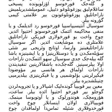
و گله‌جک قورخوسو اؤزلویونده پسیخی
ساغلام‌لیق پوزغونلوغو دئییل، عمومیلشدیریلمیش
ناراحاتلیق پوزغونلوغونون بیر علامتی کیمی
گؤرونه بیلر
.
سوسیال آنتیسیپاسییا قورخوسو رد ائدیلمک و یا
منفی محاکیمه ائتمک قورخوسونو احتیوا ائدیر.
چوخ واخت بو قورخولاری فیزیکی ناراحاتلیق
علامتلری ده موشایعت ائدیر. اگر سوسیال
ناراحاتلیغینیز وارسا، اوتانج وئریجی بیر شئی
سؤیله‌مک‌دن و یا دوستلارینیزا و یا ایشینیزه باشا
گله بیله‌جک جدی سوسیال سهو ائتمک‌دن ناراحات
اولا بیلرسینیز. گله‌جک‌ده باشقالارینین تنقیدیندن
ناراحات اولماق هر هانسی بیر مؤوضودا
فیکیرلرینی بؤلوشمیی و یا فیکرینیزی بیلدیرمیی
چتینلشدیره بیلر
.
معین بیر فوبییا گونده‌لیک اشیالار و یا تجروبه‌لردن
گوجلو بیر قورخو احتیوا ائده بیلر. ساعت،
هؤرومچک، هوندورلوک و یا آوتوبوسا مینمک.
فوبییالاری اولان اینسانلار چوخ واخت
قورخدوقلاری شئیله تماس‌دا اولماقدان چوخ