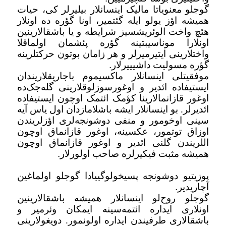
گوجلو معنویاتا مالیک اینسانلار بیلیرلر کی، حیات
همیشه اؤز یولو ایله گئتمیر، اونا گؤره ده اونلار
هئچ واخت الوئریشسیز شرایطه و یا باشقالارینین
اونلارا موناسیبتینه گؤره پئشمان اولماقلا
واختلارینی ایتیرمیرلر و هر زامان بوتون حرکتلرینه
گؤره مسولیت داشیییرلار
.
موفقیتلی اینسانلار ماکسیموم باجاریقلاریندان
ایستیفاده ائدیر و اوغورسوزلوقلارینی گله‌جک‌ده
اوغور قازانمالارینا کؤمک ائتمک اوچون ایستیفاده
ائدیرلر. بو اینسانلار ایشه باشلامازدان اول یاس آیه
سینی اوخومور و منفی دوشونجه‌لری اؤزلریندن
اوزاق توتمور، عکسینه، اوغور قازانماق اوچون
اللریندن گلنی ائدیر و اوغور قازانماق اوچون
همیشه مثبت فیکیرلره صاحب اولورلار
.
پوزیتیو دوشونجه پسیخولوگییادا گوجلو اولماغین
آچاریدیر
.
گوجلو روح‌لو اینسانلار همیشه باشقالارینین
اونلاری ایداره ائتمه‌سینه ایمکان وئرمیر و
باشقالاری طرفیندن ایداره اولونمور. دویغولارینی