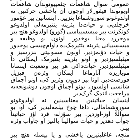
عمومی سوال شاهمات چئمپیونوندان شاهمات
اویونوندا فیقورلار اوچون ان یاخشی حرکتین نه
اولدوغونو سوروشماغا بنزییر.. اینسانین بیر عؤمور
خرجلدیی و حیات‌دا یئرینه یئتیرمه‌لی اولدوغو
کونکرئت بیر میسسییاسی (گورو) اولدوغو هئچ بیر
موجررد معنا یوخدور. اونون بو وظیفه و
میسسییانی یئرینه یئتیرمک‌ده داوام‌چیسی یوخدور
و حیات دؤنمزدیر. اونون مسولیتی بنزرسیز و
میثیلسیزدیر و اونو یئرینه یئتیرمک ایمکانی دا
میثیلسیزدیر. حیات‌داکی هر بیر وضعیت اینسانا
موباریزه آپارماغا ایمکان وئره‌ن قیزیل
فورصت‌دیر. اونا بیر دویون وئریر کی، اونو آچماق
شانسی اولسون. بونو آچماق اوچون دوشونجه‌یه
مراجعت ائتمک گرک‌دیر
.
اینسان حیاتینین معناسینین نه اولدوغونو
سوروشمامالی، داها چوخ بیلمه‌لیدیر کی، او، بو
سواللا اوز-اوز‌دیر. بیر سؤزله، فرد اؤز حیاتینا
جواب دهدیر و حیات سوالینا یالنیز او جاواب وئره
بیلر
.
منجه، عاغلینیزین یاخشی و یا پیسله هئچ بیر