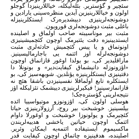
سئچیر و گؤستریر. بئله‌لیکله، خیاللارینیزدا گوجلو
اولون و خیاللارینیزین آیدین منظره‌سینی یارادین و
دوشونجه‌لرینیزی دییشدیره‌رک ایستکلرینیزله
باغلی مثبت دوشونجه‌لری قورویون
.
مثبت بیر موناسیبته صاحب اولماق و اصلینده
ایستدیینیزه دقت یئتیرمک اوچون کئچمیشینیزی
اونوتماق و یا پیس کئچمیش حادثه‌لری مثبت
دوشونجه‌لرله اوز ائتمه یی باجارمالیسینیز.
ماراقلیدیر کی، بو یولدا اوغور قازانماق اوچون
«اؤزونوزله دانیشماق کیفایت‌دیر» و بونونلا دا
دقتینیزی ایستکلرینیزه یؤنلدین. شوبهه‌سیز کی، بو
ایستکلره تابع اولماقلا نفسینیزدن باشقا هئچ نه
قازانمازسینیز! فیکیرلرینیزی دییشمک تئزلیکله اؤز
نتیجه‌لرینی گؤستره‌جک
!
هوسلی اولون کی، اؤزونوزو موتیواسییا ائده
بیلسینیز. خوشبخت بیر روح، آرزولارینیزی حیاتا
کئچیرمک و یولونوزا خوشبخت و اوغورلا داوام
ائتمک اوچون حیاتین یاخشی هدییه‌لریندن
ماکسیموم ایستیفاده ائتمه‌یه ایمکان وئریر.
اصلینده، هدفینیزه چاتماق اوچون کیفایت قدر