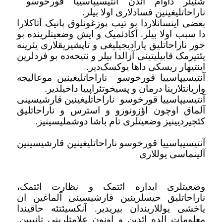
شئیلر داوام ائد‌ن آنتیسیپاسییا قورخوسو
ناراحاتلیغینین فسادلاری اولا بیلر
.
بعضی اینسانلاردا بو تیپ پوزغونلوق پانیک آتاکلارا
دا سبب اولا بیلر. آکادئمیک و ایش وضعیتلرینده بو
جور ناراحاتلیق یارادیجیلیغی و تاپشیریقلاری یئرینه
یئتیرمک قابیلیتینی آزالدا بیلر و نتیجه‌ده بو فردلرین
اینتیهار ریسکی داها یوکسک‌دیر
.
آنتیسیپاسییا قورخوسو
ناراحاتلیغینین موعالیجه
واریانتلارینا درمان و پسیخوتئراپییا داخیلدیر
.
آنتیسیپاسییا قورخوسو
ناراحاتلیغینین قارشیسینی
آلماق اوچون اؤزونوزو و استرس و ناراحاتلیق
کئچیردیینیز وضعیتلری تام باشا دوشملیسینیز
.
آنتیسیپاسییا قورخوسو ناراحاتلیغینین قارشیسینین
آلینماسی یوللاری
وضعیتلری ایداره ائتمک و نظارت ائتمک،
ناراحاتلیق حیسلرینین قارشیسینی آلماغین ان
یاخشی یوللاریندان بیریدیر. آنکسیئتئه حاقیندا
معلومات الده ائدین و اونون علامتلرینی تانییین.