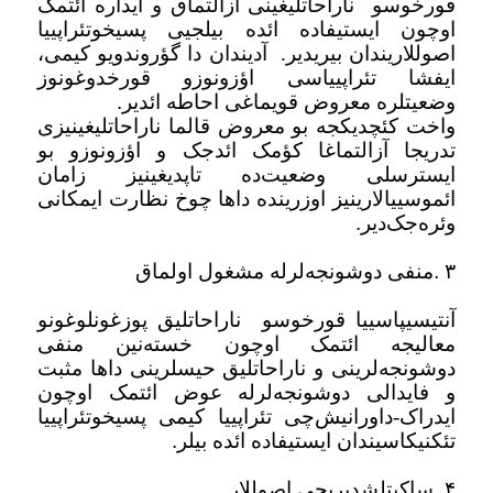
قورخوسو
ناراحاتلیغینی آزالتماق و ایداره ائتمک
اوچون ایستیفاده ائده بیلجیی پسیخوتئراپییا
اصوللاریندان بیریدیر.
آدیندان دا گؤروندویو کیمی،
ایفشا تئراپییاسی اؤزونوزو قورخدوغونوز
وضعیتلره معروض قویماغی احاطه ائدیر
.
واخت کئچدیکجه بو معروض قالما ناراحاتلیغینیزی
تدریجا آزالتماغا کؤمک ائد‌جک و اؤزونوزو بو
ایسترسلی وضعیت‌ده تاپدیغینیز زامان
ائموسییالارینیز اوزرینده داها چوخ نظارت ایمکانی
وئره‌جک‌دیر
.
۳
.
منفی دوشونجه‌لرله مشغول اولماق
آنتیسیپاسییا قورخوسو
ناراحاتلیق پوزغونلوغونو
معالیجه ائتمک اوچون خسته‌نین منفی
دوشونجه‌لرینی و ناراحاتلیق حیسلرینی داها مثبت
و فایدالی دوشونجه‌لرله عوض ائتمک اوچون
ایدراک-داورانیش‌چی تئراپییا کیمی پسیخوتئراپییا
تئکنیکاسیندان ایستیفاده ائده بیلر
.
۴
.
ساکیتلشدیریجی اصوللار