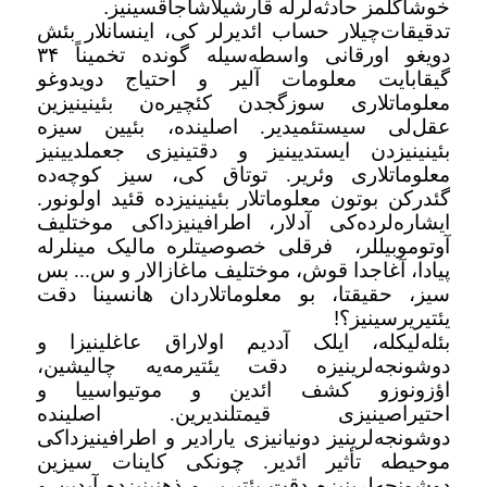
خوشاگلمز حادثه‌لرله قارشیلاشاجاقسینیز
.
تدقیقات‌چیلار حساب ائدیرلر کی، اینسانلار بئش
دویغو اورقانی واسطه‌سیله گونده تخمیناً
۳۴
گیقابایت معلومات آلیر و احتیاج دویدوغو
معلوماتلاری سوزگجدن کئچیره‌ن بئینینیزین
عقل‌لی سیستئمیدیر. اصلینده، بئیین سیزه
بئینینیزدن ایستدیینیز و دقتینیزی جعملدیینیز
معلوماتلاری وئریر. توتاق کی، سیز کوچه‌ده
گئدرکن بوتون معلوماتلار بئینینیزده قئید اولونور.
ایشاره‌لرده‌کی آدلار، اطرافینیزداکی موختلیف
آوتوموبیللر،
فرقلی خصوصیتلره مالیک مینلرله
پیادا، آغاجدا قوش، موختلیف ماغازالار و س... بس
سیز، حقیقتا، بو معلوماتلاردان هانسینا دقت
یئتیریرسینیز؟
!
بئله‌لیکله، ایلک آددیم اولاراق عاغلینیزا و
دوشونجه‌لرینیزه دقت یئتیرمه‌یه چالیشین،
اؤزونوزو کشف ائدین و موتیواسییا و
احتیراصینیزی قیمتلندیرین. اصلینده
دوشونجه‌لرینیز دونیانیزی یارادیر و اطرافینیزداکی
موحیطه تأثیر ائدیر. چونکی کاینات سیزین
دوشونجه‌لرینیزه دقت یئتیریر و ذهنینیزده آیدین و