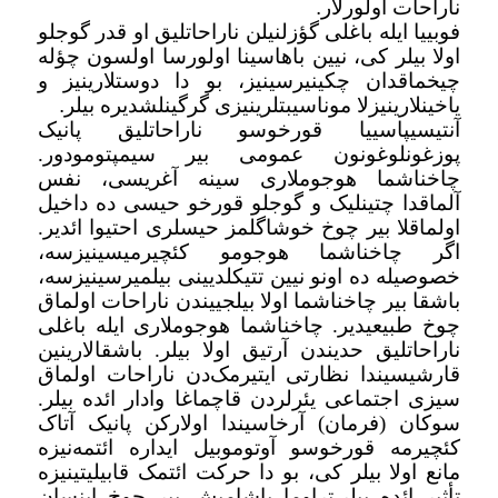
ناراحات اولورلار
.
فوبییا ایله باغلی گؤزلنیلن ناراحاتلیق او قدر گوجلو
اولا بیلر کی، نیین باهاسینا اولورسا اولسون چؤله
چیخماقدان چکینیرسینیز، بو دا دوستلارینیز و
یاخینلارینیزلا موناسیبتلرینیزی گرگینلشدیره بیلر
.
آنتیسیپاسییا قورخوسو ناراحاتلیق پانیک
پوزغونلوغونون عمومی بیر سیمپتومودور.
چاخناشما هوجوملاری سینه آغریسی، نفس
آلماقدا چتینلیک و گوجلو قورخو حیسی ده داخیل
اولماقلا بیر چوخ خوشاگلمز حیسلری احتیوا ائدیر.
اگر چاخناشما هوجومو کئچیرمیسینیزسه،
خصوصیله ده اونو نیین تتیکلدیینی بیلمیرسینیزسه،
باشقا بیر چاخناشما اولا بیلجییندن ناراحات اولماق
چوخ طبیعیدیر. چاخناشما هوجوملاری ایله باغلی
ناراحاتلیق حدیندن آرتیق اولا بیلر. باشقالارینین
قارشیسیندا نظارتی ایتیرمک‌دن ناراحات اولماق
سیزی اجتماعی یئرلردن قاچماغا وادار ائده بیلر.
سوکان (فرمان) آرخاسیندا اولارکن پانیک آتاک
کئچیرمه قورخوسو آوتوموبیل ایداره ائتمه‌نیزه
مانع اولا بیلر کی، بو دا حرکت ائتمک قابیلیتینیزه
تأثیر ائده بیلر.تراوما یاشامیش بیر چوخ اینسان