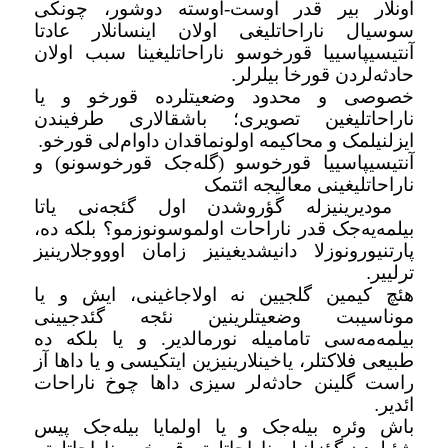
اونلار بیر قدر اوست-اوسته دوشور، چونکی
سوسیال ناراحاتلیغی اولان اینسانلار عادتا
آنتیسیپاسییا قورخوسو ناراحاتلیغینا سبب اولان
حادثه‌لردن قورخا بیلرلر
.
خصوصی و محدود وضعیتلرده قورخو و یا
ناراحاتلیغین تصویری؛ باشقالاری طرفیندن
ایزلنیلمک و محاکیمه اولونماقدان داوام‌لی قورخو
.
آنتیسیپاسییا قورخوسو (گله‌جک قورخوسونو) و
ناراحاتلیغینی معالیجه ائتمک
مودیرینیزله گؤروشدن اول گئجه‌نی یاتا
بیلمه‌یه‌جک قدر ناراحات اولموسونوزمو؟ بلکه ده،
پارتنیورونوزلا دانیشدیغینیز زامان اوووجلارینیز
ترلییر
.
هئچ کیمین گلجیین نه اولاجاغینی، ایش و یا
موناسیبت وضعیتلرینین نئجه گئدجیینی
بیلمه‌مه‌سی تامامیله نورمالدیر. و یا بلکه ده
طبیعی فلاکتلر، یاخینلارینیزین ایتکیسی و یا داها آز
راست گلینن حادثه‌لر سیزی داها چوخ ناراحات
ائدیر
.
باش وئره بیله‌جک و یا اولمایا بیله‌جک پیس