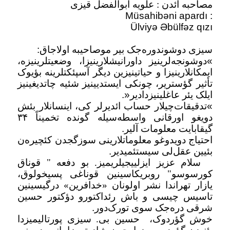
مصاحبه ائدن : علویه ابوالفضل قیزی
Müsahibəni apardı :
Ülviyə Əbülfəz qızı
سیزی دوشوندوره‌جک بیر موصاحیبه اولاجاق
:
«
دوشونجه‌لرینیز داورانیشلارینیزا، وضعیتلرینیزه،
ایمکانلارینیزا و حیاتینیزین دیگر آسپئکتلرینه بؤیوک
تأثیر گؤستریر، چونکی ایستدیینیز شئیه چاتدیغینیز
ایلک یئر عاغلینیزدادیر
.»
«
تدقیقات‌چیلار حساب ائدیرلر کی، اینسانلار بئش
دویغو اورقانی واسطه‌سیله گونده تخمیناً
۳۴
گیقابایت معلومات آلیر
.
احتیاج دویدوغو معلوماتلارینی سوزگجدن کئچیره‌ن
بئیین عقل‌لی سیستئمیدیر
.
سلام عزیز ایزلییجیلریمیز. بو دفعه " قوناق
کورسوسو" روبریکاسینین قوناغی پسیخولوق،
یازار تهراندا نشر اولونان «خدافرین» درگیسینین
تاسیس چیسی و باش رئداکتورو دؤکتور حسین
شرقی دره‌جک سوی تورک‌دور
.
خوش گؤردوک،
حسین بی. سیزی پورتالیمیزدا