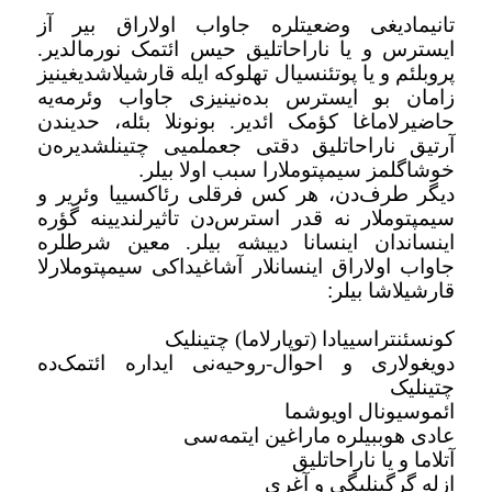
تانیمادیغی وضعیتلره جاواب اولاراق بیر آز
ایسترس و یا ناراحاتلیق حیس ائتمک نورمالدیر.
پروبلئم و یا پوتئنسیال تهلوکه ایله قارشیلاشدیغینیز
زامان بو ایسترس بده‌نینیزی جاواب وئرمه‌یه
حاضیرلاماغا کؤمک ائدیر. بونونلا بئله، حدیندن
آرتیق ناراحاتلیق دقتی جعملمیی چتینلشدیره‌ن
خوشاگلمز سیمپتوملارا سبب اولا بیلر
.
دیگر طرف‌دن، هر کس فرقلی رئاکسییا وئریر و
سیمپتوملار نه قدر استرس‌دن تاثیرلندیینه گؤره
اینساندان اینسانا دییشه بیلر. معین شرطلره
جاواب اولاراق اینسانلار آشاغیداکی سیمپتوملارلا
قارشیلاشا بیلر
:
کونسئنتراسییادا (توپارلاما) چتینلیک
دویغولاری و احوال-روحیه‌نی ایداره ائتمک‌ده
چتینلیک
ائموسیونال اویوشما
عادی هوببیلره ماراغین ایتمه‌سی
آتلاما و یا ناراحاتلیق
از‌له گرگینلیگی و آغری