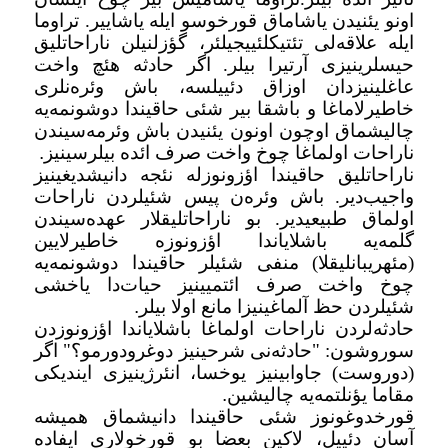
اونو یئنیدن یاشاماق قورخوسو ایله یاشاییر. تراوما
ایله علاقه‌لی تئتیکلئییجیلئر، گؤزلنیلن ناراحاتلیق
حیسلرینیزی آرتیرا بیلر. اگر حادثه هئچ واخت
عاغلینیزدان اوزاق دئییلسه، باش وئره‌نلری
خاطیرلاماغا و باشقا بیر شئی حاقیندا دوشونمه‌یه
چالیشماق اوچون اونون یئنیدن باش وئرمه‌سیندن
ناراحات اولماغا چوخ واخت صرف ائده بیلرسینیز
.
ناراحاتلیق حاقیندا اؤزونوزله نئجه دانیشدیغینیز
واجیب‌دیر. باش وئره‌ن پیس شئیلردن ناراحات
اولماق طبیعیدیر. بو ناراحاتلیقلار عهده‌سیندن
گلمه‌یه باشلایاندا اؤزونوزه خاطیرلایین
(مئهریبانلیقلا) منفی شئیلر حاقیندا دوشونمه‌یه
چوخ واخت صرف ائتمیینیز حیات‌دا یاخشی
شئیلردن حظ آلماغینیزا مانع اولا بیلر
.
حادثه‌لردن ناراحات اولماغا باشلایاندا اؤزونوزدن
سوروشون: "حادثه‌نی شرحینیز دوغرودورمو؟" اگر
(دوروست) جاوابینیز یوخسا، انئرژینیزی ایندیکی
مقاما یؤنلتمه‌یه چالیشین
.
قورخدوغونوز شئی حاقیندا دانیشماق همیشه
آسان دئییل، لاکین بعضا بو قورخولاری ایفاده