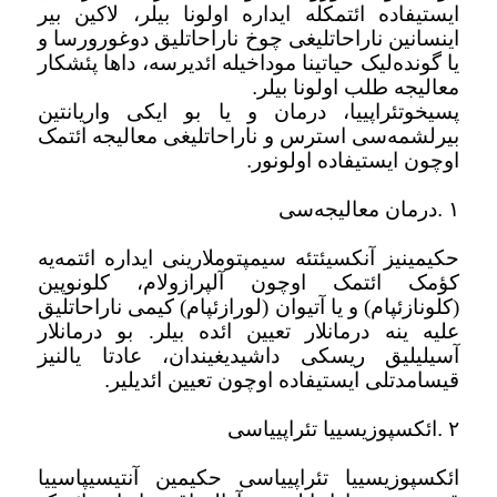
ایستیفاده ائتمکله ایداره اولونا بیلر، لاکین بیر
اینسانین ناراحاتلیغی چوخ ناراحاتلیق دوغورورسا و
یا گونده‌لیک حیاتینا موداخیله ائدیرسه، داها پئشکار
معالیجه طلب اولونا بیلر
.
پسیخوتئراپییا، درمان و یا بو ایکی واریانتین
بیرلشمه‌سی استرس و ناراحاتلیغی معالیجه ائتمک
اوچون ایستیفاده اولونور
.
۱
.
درمان معالیجه‌سی
حکیمینیز آنکسیئتئه سیمپتوملارینی ایداره ائتمه‌یه
کؤمک ائتمک اوچون آلپرازولام، کلونوپین
(کلونازئپام) و یا آتیوان (لورازئپام) کیمی ناراحاتلیق
علیه ینه درمانلار تعیین ائده بیلر. بو درمانلار
آسیلیلیق ریسکی داشیدیغیندان، عادتا یالنیز
قیسامدتلی ایستیفاده اوچون تعیین ائدیلیر
.
۲
.
ائکسپوزیسییا تئراپییاسی
ائکسپوزیسییا تئراپییاسی حکیمین آنتیسیپاسییا