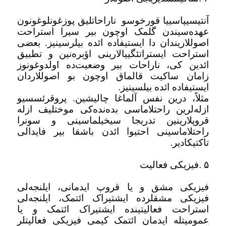
آنتیسیپاسییا قورخوسو
ناراحاتلیق پوزغونلوغونون
عهده‌سیندن گلمک اوچون بیر سیرا استراحت
اصوللاریندان دا ایستیفاده ائده بیلرسینیز. بعضی
استراحت ایستراتئگییالارینی اؤیره‌نین و تطبیق
ائدین کی، ناراحات بیر وضعیت‌ده اولدوغونوز
زامان ساکیت قالماق اوچون بو اصوللاردان
ایستیفاده ائده بیلسینیز
.
مثلاً، درین نفس آلماغا چالیشین. پروقرئسسیو
از‌له‌لرین راحتلاماسی بده‌نده‌کی موختلیف از‌له
قروپلارینین تدریجا سیخیلماسینی و سونرا
راحتلاماسینی احتیوا ائد‌ن باشقا بیر فایدالی
تاکتیکادیر
.
۵
.
فیزیکی فعالیت
فیزیکی مشق و یا قروپ ایدمانی، ایلنجه‌لی
فیزیکی مشقلرده ایشتیراک ائتمک، ایلنجه‌لی
استراحت فعالیتینده ایشتیراک ائتمک و یا
عمومیتله ایدمان ائتمک کیمی فیزیکی فعالیتلر