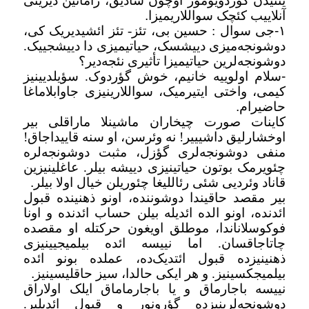
یئنیدن گؤردویوموز اوچون شادیق، زامانین دیرینی
آنلاییب کئچک سواللاریمیزا
.
۱
-
جی سوال : حسین بی، تئز- تئز ائشیدیریک کی،
دوشونجه‌میزی دییشسک، حیاتیمیزی دا دییشجییک.
دوشونجه‌لرین حیاتیمیزا تأثیری نئجه‌دیر؟
-
سلام اولوییه خانیم، خوش گؤردوک. سؤیلدیینیز
کیمی، واختی ایتیرمیک، سواللارینیزی جاوابلاماغا
حاضیرام
.
کاینات صورت چیخاران ماشینلا ماراقلی بیر
اوخشارلیق داشیییر! نه وئرسن، او سنه قاییداجاق!
منفی دوشونجه‌لری گؤزل، مثبت دوشونجه‌لره
چئویرمک بوتون حیاتینیزی دییشه بیلر. عاغلینیزین
قاناد وئردیی شئی رئاللیغا چئوریلن خیال اولا بیلر
.
بیر مقصد حاقیندا دوشوننده، اونو ذهنینده قبول
ائد‌نده، اونو الده ائدیله بیلن حساب ائد‌نده و اونا
فوکوسلاناندا، موطلق اویغون حرکتله او مقصده
چاتاجاقسان. اما نییسه ائده بیلمیجیینیزی
ذهنینیزده قبول ائتدیک‌ده، عملده بونو ائده
بیلمیجکسینیز. و هر ایکی حالدا، سیز حاقلیسینیز
.
نییسه باجارماق و یا باجارماماق ایلک اولاراق
دوشونجه‌لرینیزده گؤرونور و قبول ائدیلیر.